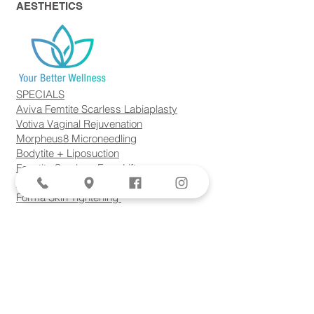
AESTHETICS
SPECIALS
Aviva Femtite Scarless Labiaplasty
Votiva Vaginal Rejuvenation
Morpheus8 Microneedling
Bodytite + Liposuction
Facetite Scarless Face Lift
EvolveX Body Contouring
Forma Skin Tightening
Laser Hair Removal
Lumecca IPL
Plasma Rich Protein (PRP) Therapy
サービス
高リスク妊娠