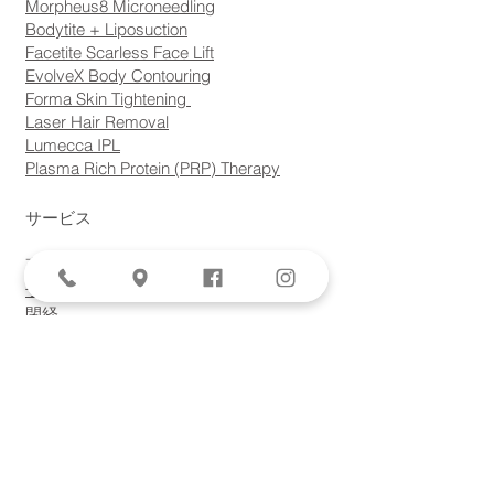
Morpheus8 Microneedling
Bodytite + Liposuction
Facetite Scarless Face Lift
EvolveX Body Contouring
Forma Skin Tightening
Laser Hair Removal
Lumecca IPL
Plasma Rich Protein (PRP) Therapy
サービス
高リスク妊娠
子宮筋腫
閉経
低侵襲手術
子宮内膜症
腹腔鏡下子宮摘出術
異常な出血。
避妊
乳がんのスクリーニング。
ロボットによる筋腫核出術