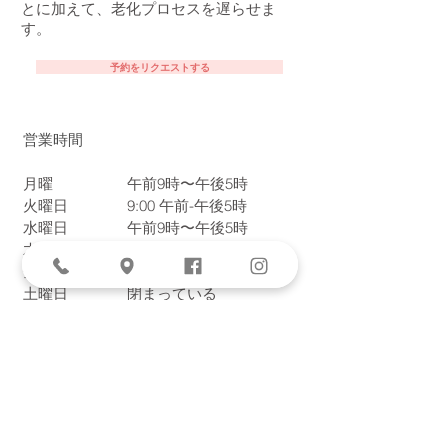
とに加えて、老化プロセスを遅らせま
す。
予約をリクエストする
営業時間
月曜
午前9時〜午後5時
火曜日
9:00
午前-午後5時
水曜日
午前9時〜午後5時
木曜日
9:00
午前-午後5時
金曜日
9:00
午前-午後5時
土曜日
閉まっている
日曜日
閉まっている
位置
9940タルバートアベニュー、スイート
303