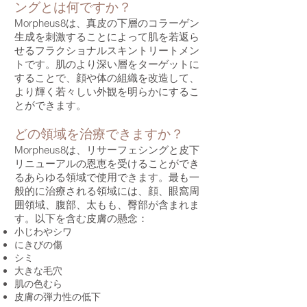
ングとは何ですか？
Morpheus8は、真皮の下層のコラーゲン
生成を刺激することによって肌を若返ら
せるフラクショナルスキントリートメン
トです。肌のより深い層をターゲットに
することで、顔や体の組織を改造して、
より輝く若々しい外観を明らかにするこ
とができます。
どの領域を治療できますか？
Morpheus8は、リサーフェシングと皮下
リニューアルの恩恵を受けることができ
るあらゆる領域で使用できます。最も一
般的に治療される領域には、顔、眼窩周
囲領域、腹部、太もも、臀部が含まれま
す。以下を含む皮膚の懸念：
小じわやシワ
にきびの傷
シミ
大きな毛穴
肌の色むら
皮膚の弾力性の低下