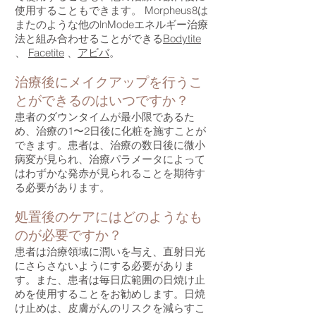
使用することもできます。 Morpheus8は
またのような他のlnModeエネルギー治療
法と組み合わせることができる
Bodytite
、
Facetite
、
アビバ
。
治療後にメイクアップを行うこ
とができるのはいつですか？
患者のダウンタイムが最小限であるた
め、治療の1〜2日後に化粧を施すことが
できます。患者は、治療の数日後に微小
病変が見られ、治療パラメータによって
はわずかな発赤が見られることを期待す
る必要があります。
処置後のケアにはどのようなも
のが必要
ですか？
患者は治療領域に潤いを与え、直射日光
にさらさないようにする必要がありま
す。また、患者は毎日広範囲の日焼け止
めを使用することをお勧めします。日焼
け止めは、皮膚がんのリスクを減らすこ