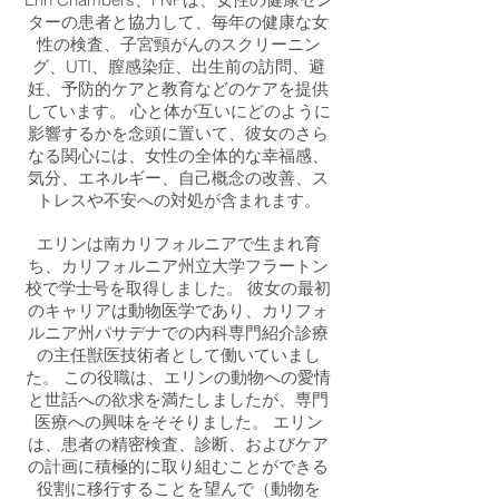
ターの患者と協力して、毎年の健康な女
性の検査、子宮頸がんのスクリーニン
グ、UTI、膣感染症、出生前の訪問、避
妊、予防的ケアと教育などのケアを提供
しています。 心と体が互いにどのように
影響するかを念頭に置いて、彼女のさら
なる関心には、女性の全体的な幸福感、
気分、エネルギー、自己概念の改善、ス
トレスや不安への対処が含まれます。
エリンは南カリフォルニアで生まれ育
ち、カリフォルニア州立大学フラートン
校で学士号を取得しました。 彼女の最初
のキャリアは動物医学であり、カリフォ
ルニア州パサデナでの内科専門紹介診療
の主任獣医技術者として働いていまし
た。 この役職は、エリンの動物への愛情
と世話への欲求を満たしましたが、専門
医療への興味をそそりました。 エリン
は、患者の精密検査、診断、およびケア
の計画に積極的に取り組むことができる
役割に移行することを望んで（動物を