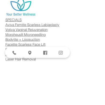
SPECIALS
Aviva Femtite Scarless Labiaplasty
Votiva Vaginal Rejuvenation
Morpheus8 Microneedling
Bodytite + Liposuction
Facetite Scarless Face Lift
EvolveX Body Contouring
Forma Skin Tightening
Laser Hair Removal
Lumecca IPL
Plasma Rich Protein (PRP) Therapy
サービス
高リスク妊娠
子宮筋腫
閉経